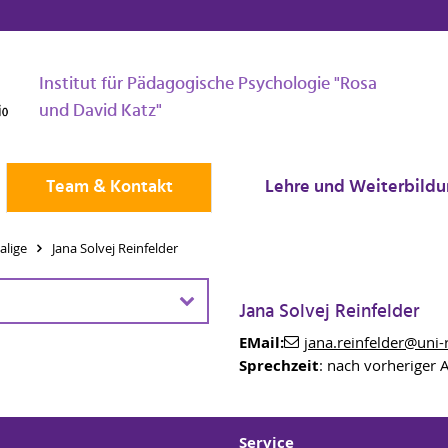
Institut für Pädagogische Psychologie "Rosa
und David Katz"
Team & Kontakt
Lehre und Weiterbild
alige
Jana Solvej Reinfelder
Jana Solvej Reinfelder
EMail:
jana.reinfelder
@uni-
 Hector-Projekt
Sprechzeit
: nach vorheriger
agogik
,
Universität Rostock
Service