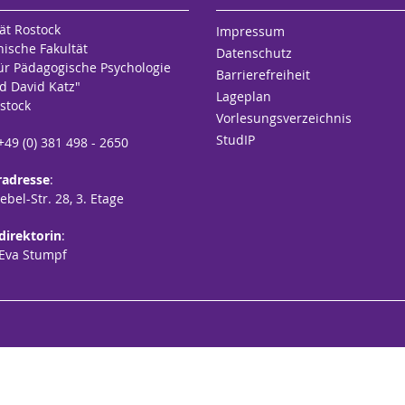
ät Rostock
Impressum
hische Fakultät
Datenschutz
für Pädagogische Psychologie
Barrierefreiheit
d David Katz"
Lageplan
stock
Vorlesungsverzeichnis
StudIP
 +49 (0) 381 498 - 2650
radresse
:
bel-Str. 28, 3. Etage
sdirektorin
:
 Eva Stumpf