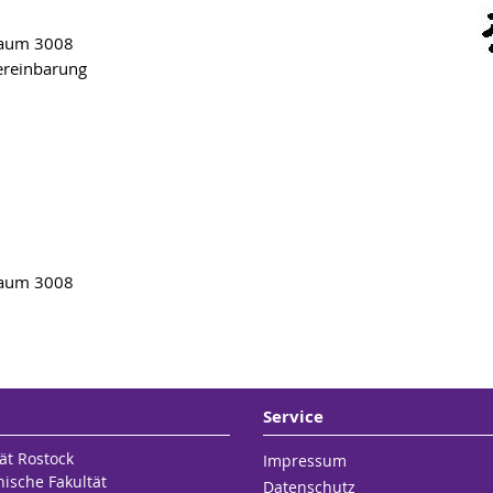
 Raum 3008
Vereinbarung
 Raum 3008
Service
ät Rostock
Impressum
hische Fakultät
Datenschutz