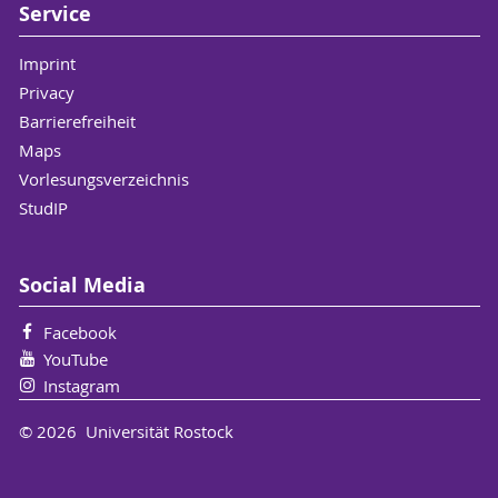
Service
Psychologie in Hildesheim.
Becker-Hingst, N. (2023). Depression im
Imprint
Alter – Eine Frage der Emotionsregulation.
Längsschnitt zum Zusammenhang von
Privacy
Emotionsregulationskompetenz und
Barrierefreiheit
Depression. Wiesbaden: Springer Verlag.
Maps
Vorlesungsverzeichnis
StudIP
Social Media
Facebook
YouTube
Instagram
© 2026 Universität Rostock