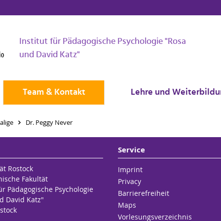
Institut für Pädagogische Psychologie "Rosa
und David Katz"
Team & Kontakt
Lehre und Weiterbild
alige
Dr. Peggy Never
Service
ät Rostock
Imprint
hische Fakultät
Privacy
für Pädagogische Psychologie
Barrierefreiheit
d David Katz"
Maps
stock
Vorlesungsverzeichnis