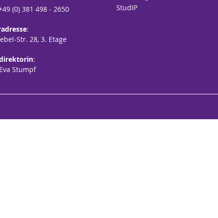
StudIP
 +49 (0) 381 498 - 2650
radresse
:
bel-Str. 28, 3. Etage
sdirektorin
:
 Eva Stumpf