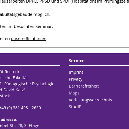
d Hausarbeiten DPPD, PPSD und SPDI (Hospitation) im Prüfungsz
Fakultätsgebäude möglich.
nten im besuchten Seminar.
beiten
unsere Richtlinien
.
Service
ät Rostock
Imprint
hische Fakultät
Privacy
für Pädagogische Psychologie
Barrierefreiheit
d David Katz"
Maps
stock
Vorlesungsverzeichnis
StudIP
 +49 (0) 381 498 - 2650
radresse
:
bel-Str. 28, 3. Etage